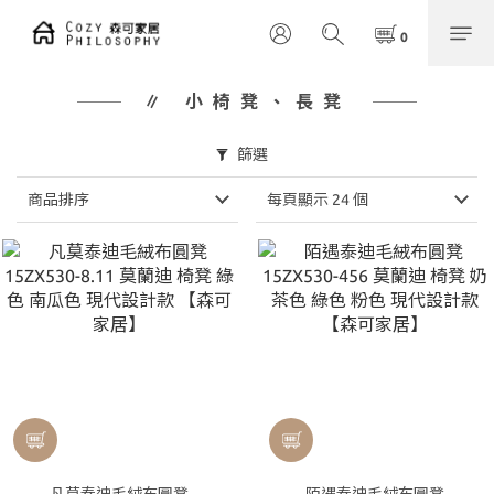
∥ 小椅凳、長凳
篩選
商品排序
每頁顯示 24 個