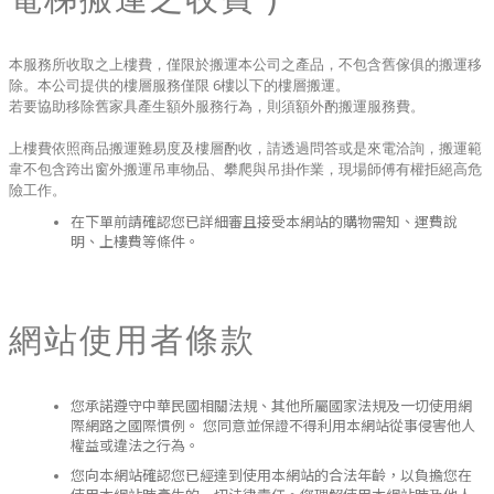
本服務所收取之上樓費，僅限於搬運本公司之產品，不包含舊傢俱的搬運移
除。本公司提供的樓層服務僅限 6樓以下的樓層搬運。
若要協助移除舊家具產生額外服務行為，則須額外酌搬運服務費。
上樓費依照商品搬運難易度及樓層酌收，請透過問答或是來電洽詢，搬運範
韋不包含跨出窗外搬運吊車物品、攀爬與吊掛作業，現場師傅有權拒絕高危
險工作。
在下單前請確認您已詳細審且接受本網站的購物需知、運費說
明、上樓費等條件。
網站使用者條款
您承諾遵守中華民國相關法規、其他所屬國家法規及一切使用網
際網路之國際慣例。 您同意並保證不得利用本網站從事侵害他人
權益或違法之行為。
您向本網站確認您已經達到使用本網站的合法年齡，以負擔您在