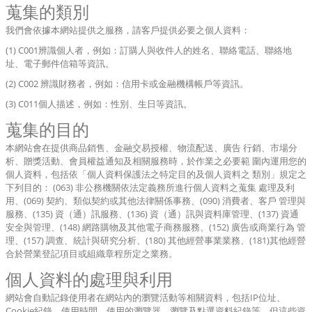
蒐集的類別
我們會依據本網站提供之服務，請客戶提供必要之個人資料：
(1) C001辨識個人者，例如：訂購人與收件人的姓名、聯絡電話、聯絡地
址、電子郵件信箱等資訊。
(2) C002 辨識財務者，例如：信用卡或金融機構帳戶等資訊。
(3) C011個人描述，例如：性別、生日等資訊。
蒐集的目的
本網站會在提供商品銷售、金融交易授權、物流配送、廣告 行銷、市場分
析、贈獎活動、會員權益通知及相關服務時，於作業之必要範 圍內運用您的
個人資料，包括依「個人資料保護法之特定目的及個人資料之 類別」規定之
下列目的： (063) 非公務機關依法定義務所進行個人資料之蒐集 處理及利
用、(069) 契約、類似契約或其他法律關係事務、(090) 消費者、客戶 管理與
服務、(135) 資（通）訊服務、(136) 資（通）訊與資料庫管理、(137) 資通
安全與管理、(148) 網路購物及其他電子商務服務、(152) 廣告或商業行為 管
理、(157) 調查、統計與研究分析、(180) 其他經營事業業務、(181)其他經營
合於營業登記項目或組織章程所定之業務。
個人資料的處理與利用
網站會自動記錄使用者在網站內的瀏覽活動等相關資料，包括IP位址、
Cookie紀錄、使用時間、使用的瀏覽器、瀏覽及點選資料紀錄等。但這些資