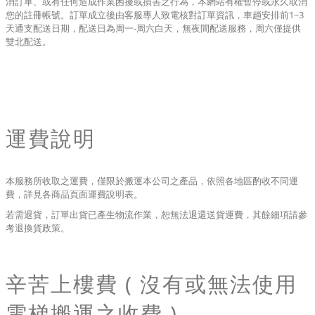
消訂單、或有任何造成作業困擾或損害之行為，本網站有權暫停或永久取消
您的註冊帳號。訂單成立後由客服專人致電核對訂單資訊，車趟安排前1~3
天通支配送日期，配送日為周一-周六白天，無夜間配送服務，周六僅提供
雙北配送。
運費說明
本服務所收取之運費，僅限於搬運本公司之產品，依照各地區酌收不同運
費，詳見各商品頁面運費說明表。
若需退貨，訂單出貨已產生物流作業，恕無法退還送貨運費，其餘細項請參
考退換貨政策。
辛苦上樓費 ( 沒有或無法使用
電梯搬運之收費 )