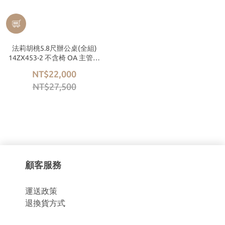
法莉胡桃5.8尺辦公桌(全組)
14ZX453-2 不含椅 OA 主管桌
【森可家居】
NT$22,000
NT$27,500
顧客服務
運
送政策
退換貨方式