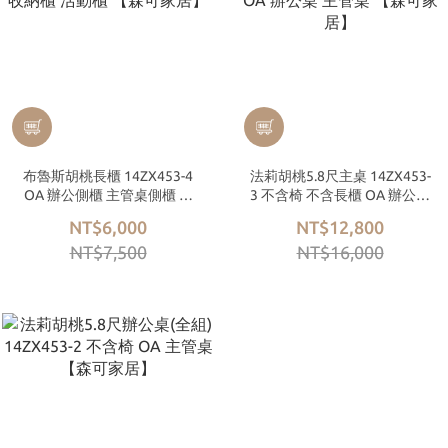
布魯斯胡桃長櫃 14ZX453-4
法莉胡桃5.8尺主桌 14ZX453-
OA 辦公側櫃 主管桌側櫃 文
3 不含椅 不含長櫃 OA 辦公桌
件收納櫃 活動櫃 【森可家
主管桌 【森可家居】
NT$6,000
NT$12,800
居】
NT$7,500
NT$16,000