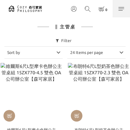
∥ 主管桌
Filter
Sort by
24 Items per page