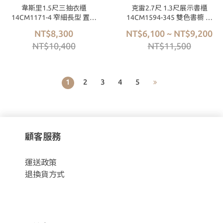
韋斯里1.5尺三抽衣櫃
克雷2.7尺 1.3尺展示書櫃
14CM1171-4 窄細長型 置物
14CM1594-345 雙色書櫥 書
衣櫥 置物櫃 收納櫃 木紋質感
架 置物收納櫃 現代北歐風
NT$8,300
NT$6,100 ~ NT$9,200
北歐風 MIT台灣製造 【森可
MIT台灣製造 【森可家居】
NT$10,400
NT$11,500
家居】
1
2
3
4
5
顧客服務
運
送政策
退換貨方式