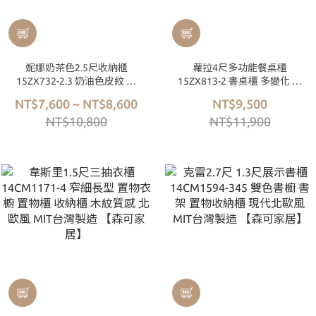
妮娜奶茶色2.5尺收納櫃
蘿拉4尺多功能餐桌櫃
15ZX732-2.3 奶油色皮紋 書
15ZX813-2 書桌櫃 多變化 仿
櫃 坐櫃 置物櫃 兒童房 ABS厚
大理石紋面 刷白木紋 無印北
NT$7,600 ~ NT$8,600
NT$9,500
封邊 北歐風 MIT台灣製造
歐風 MIT台灣製造 【森可家
NT$10,800
NT$11,900
【森可家居】
居】