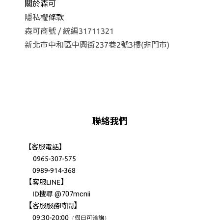
關於森可
隱私權
條款
森可商號 / 統編31711321
新北市中和區中興街237巷2號3樓(非門市)
聯絡我們
【客服電話】
0965-307-575
0989-914-368
【
】
客服LINE
@707mcnii
ID搜尋
【
】
客服服務時間
09:30-20:00
（
）
假日可洽詢