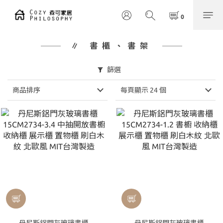
∥ 書櫃、書架
篩選
商品排序
每頁顯示 24 個