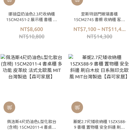
娜迪亞奶油色2.3尺收納櫃
里斯特鋁門玻璃書櫃
15CM2451-2 展示櫃 書櫃 置
15CM2745 書櫥 收納櫃 客廳
物櫃 刷白木紋 無印北歐風
置物櫃 長虹玻璃 刷白木紋質
NT$8,600
NT$7,100 ~ NT$11,4...
MIT台灣製造
感 現代風 MIT台灣製造
NT$10,800
NT$14,300
佩洛斯4尺奶油色L型化妝台
蓁妮2.7尺矮收納櫃 15ZX588-
(含椅) 15CM2011-4 書桌櫃
9 書櫃 置物櫃 安全斜邊 刷白