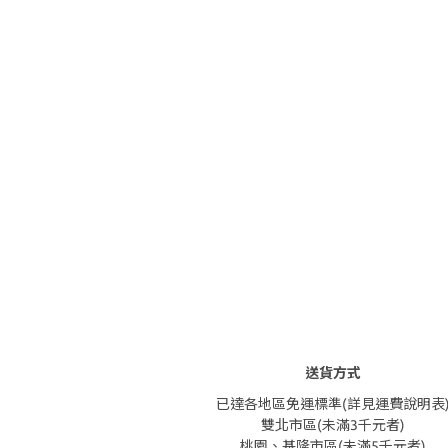
送貨方式
已達各地區免運標準(詳見運費說明表
雙北市區(未滿3千元者)
桃園、基隆市區(未滿5千元者)