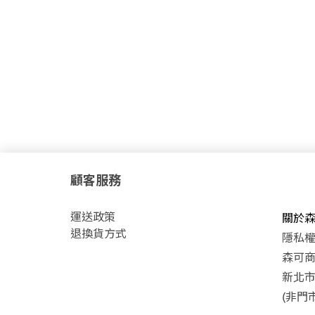
顧客服務
運
送政策
關於
退換貨方式
隱私
森可商號
新北市
(非門市