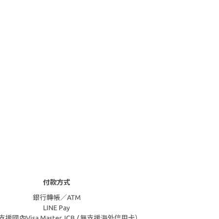
付款方式
銀行轉帳／ATM
LINE Pay
援國內Visa,Master,JCB / 無支援海外信用卡）