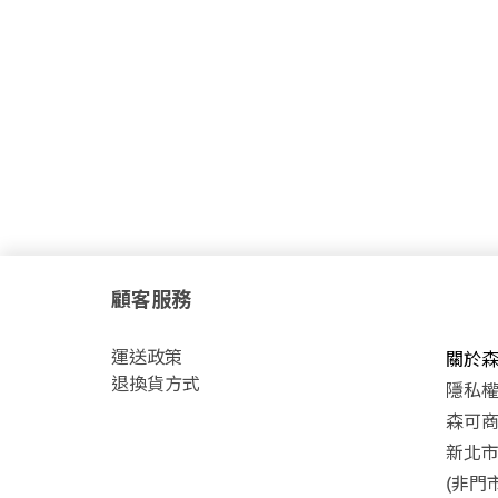
顧客服務
運
送政策
關於
退換貨方式
隱私
森可商號
新北市
(非門市