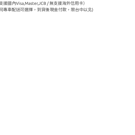
援國內Visa,Master,JCB / 無支援海外信用卡）
公司專車配送可選擇，到貨後現金付款，限台中以北)