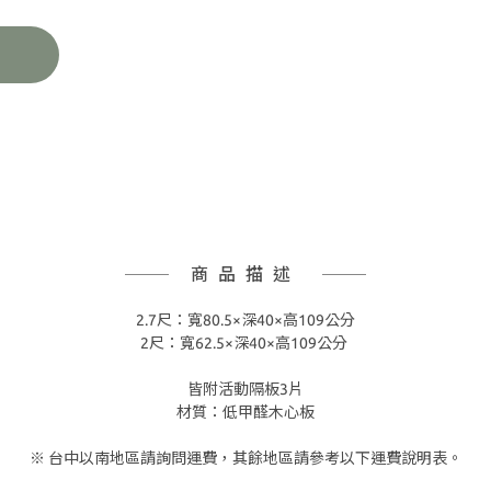
商品描述
2.7尺：寬80.5×深40×高109公分
2尺：寬62.5×深40×高109公分
皆附活動隔板3片
材質：低甲醛木心板
※ 台中以南地區請詢問運費，其餘地區請參考以下運費說明表。