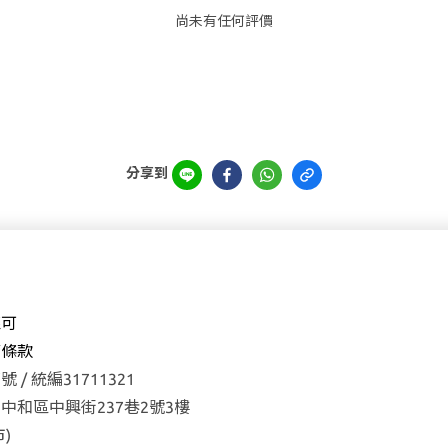
尚未有任何評價
分享到
森可
權
條款
 / 統編31711321
中和區中興街237巷2號3樓
)