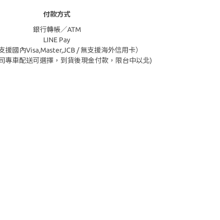
付款方式
銀行轉帳／ATM
LINE Pay
援國內Visa,Master,JCB / 無支援海外信用卡）
公司專車配送可選擇，到貨後現金付款，限台中以北)