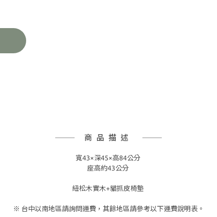
商品描述
寬43×深45×高84公分
座高約43公分
紐松木實木+貓抓皮椅墊
※ 台中以南地區請詢問運費，其餘地區請參考以下運費說明表。