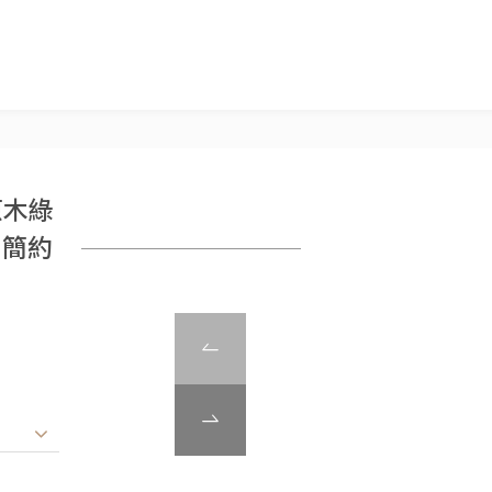
原木綠
 簡約