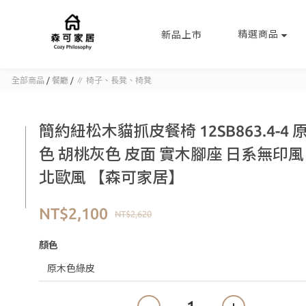
精選商品
新品上市
全部商品
/
餐廳
/
∥ 椅子、長凳、椅凳
簡約紐松木貓抓皮餐椅 12SB863.4-4 
色 胡桃灰色 皮面 實木腳座 日系無印風
北歐風 【森可家居】
NT$2,100
NT$2,620
顏色