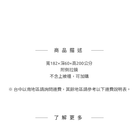
商品描述
寬182×深60×高200公分
附側拉鏡
不含上被櫃，可加購
※ 台中以南地區請詢問運費，其餘地區請參考以下運費說明表。
了解更多