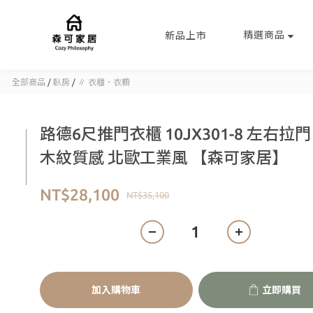
精選商品
新品上市
全部商品
/
臥房
/
∥ 衣櫃、衣櫥
路德6尺推門衣櫃 10JX301-8 左右拉門
木紋質感 北歐工業風 【森可家居】
NT$28,100
NT$35,100
加入購物車
立即購買