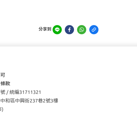
分享到
森可
權
條款
 / 統編31711321
中和區中興街237巷2號3樓
)