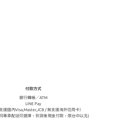
付款方式
銀行轉帳／ATM
LINE Pay
援國內Visa,Master,JCB / 無支援海外信用卡）
公司專車配送可選擇，到貨後現金付款，限台中以北)