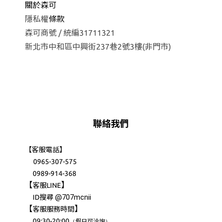
關於森可
隱私權
條款
森可商號 / 統編31711321
新北市中和區中興街237巷2號3樓(非門市)
聯絡我們
【客服電話】
0965-307-575
0989-914-368
【
】
客服LINE
@707mcnii
ID搜尋
【
】
客服服務時間
09:30-20:00
（
）
假日可洽詢