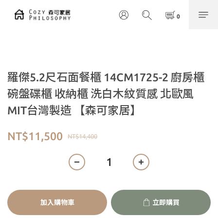
羅傑5.2尺石面餐櫃 14CM1725-2 廚房櫃
碗盤碟櫃 收納櫃 洗白木紋質感 北歐風
MIT台灣製造 【森可家居】
NT$11,500
NT$14,400
加入購物車
立即購買