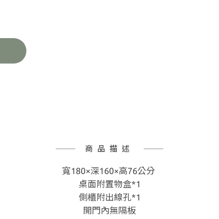
商品描述
寬180×深160×高76公分
桌面附置物盒*1
側櫃附出線孔*1
開門內無隔板