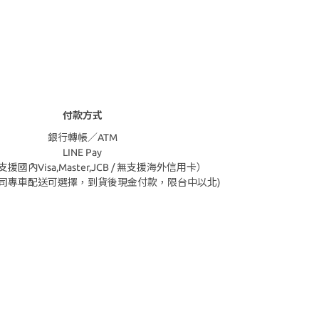
付款方式
銀行轉帳／ATM
LINE Pay
援國內Visa,Master,JCB / 無支援海外信用卡）
公司專車配送可選擇，到貨後現金付款，限台中以北)