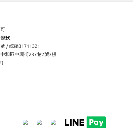
森可
權
條款
 / 統編31711321
中和區中興街237巷2號3樓
)