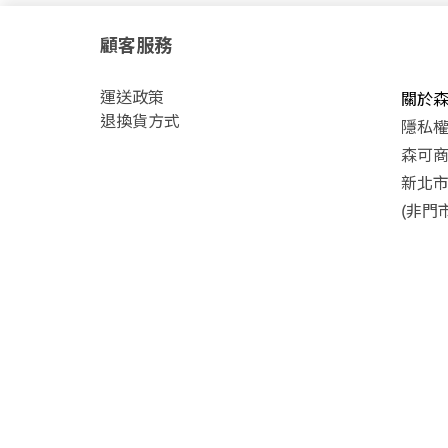
顧客服務
運
送政策
關於
退換貨方式
隱私
森可商號
新北市
(非門市