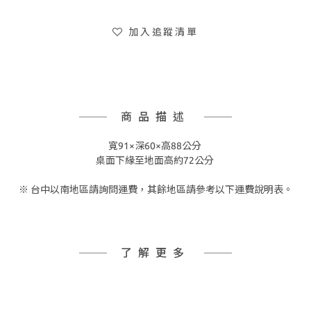
加入追蹤清單
商品描述
寬91×深60×高88公分
桌面下緣至地面高約72公分
※ 台中以南地區請詢問運費，其餘地區請參考以下運費說明表。
了解更多