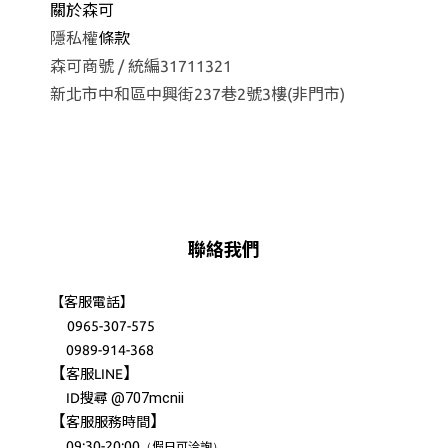
關於森可
隱私權
條款
森可商號 / 統編31711321
新北市中和區中興街237巷2號3樓(非門市)
聯絡我們
【客服電話】
0965-307-575
0989-914-368
【
】
客服LINE
@707mcnii
ID搜尋
【
】
客服服務時間
09:30-20:00
（
）
假日可洽詢