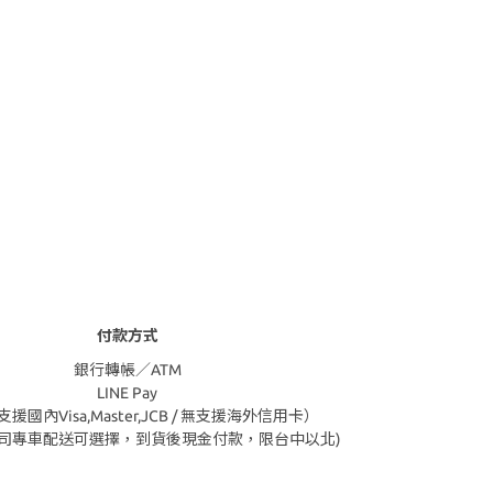
付款方式
銀行轉帳／ATM
LINE Pay
援國內Visa,Master,JCB / 無支援海外信用卡）
公司專車配送可選擇，到貨後現金付款，限台中以北)