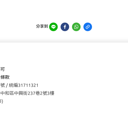
分享到
森可
權
條款
 / 統編31711321
中和區中興街237巷2號3樓
)