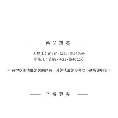
商品描述
大茶几：寬110×深44×高45公分
小茶几：寬88×深35×高40公分
※ 台中以南地區請詢問運費，其餘地區請參考以下運費說明表。
了解更多