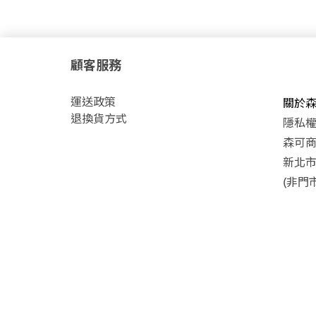
顧客服務
運
送政策
關於
退換貨方式
隱私
森可商號
新北市
(非門市