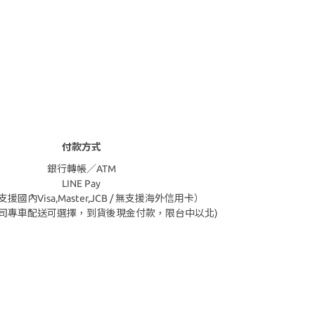
付款方式
銀行轉帳／ATM
LINE Pay
援國內Visa,Master,JCB / 無支援海外信用卡）
公司專車配送可選擇，到貨後現金付款，限台中以北)