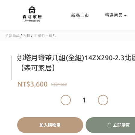
精選商品
新品上市
全部商品
/
客廳
/
∥ 茶几、邊几
娜塔月彎茶几組(全組)14ZX290-2.3北
【森可家居】
NT$3,600
NT$4,650
加入購物車
立即購買