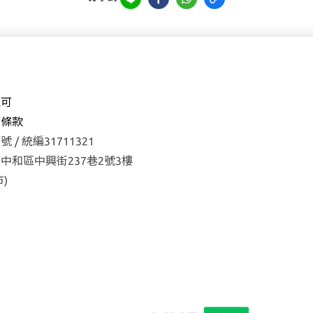
森可
權
條款
 / 統編31711321
中和區中興街237巷2號3樓
)