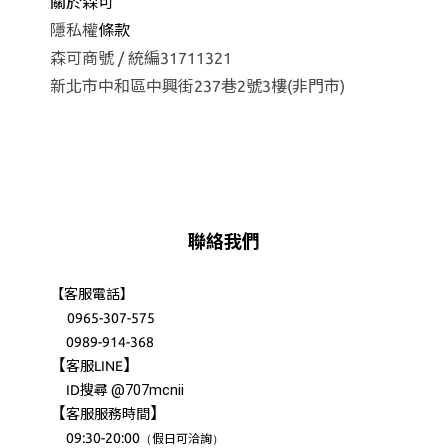
關於森可
隱私權
條款
森可商號 / 統編31711321
新北市中和區中興街237巷2號3樓(非門市)
聯絡我們
【客服電話】
0965-307-575
0989-914-368
【
】
客服LINE
@707mcnii
ID搜尋
【
】
客服服務時間
09:30-20:00
（
）
假日可洽詢