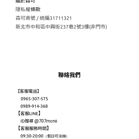
關於森可
隱私權
條款
森可商號 / 統編31711321
新北市中和區中興街237巷2號3樓(非門市)
聯絡我們
【客服電話】
0965-307-575
0989-914-368
【
】
客服LINE
@707mcnii
ID搜尋
【
】
客服服務時間
09:30-20:00
（
）
假日可洽詢