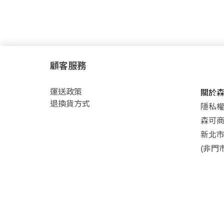
顧客服務
運
送政策
關於
退換貨方式
隱私
森可商號
新北市
(非門市