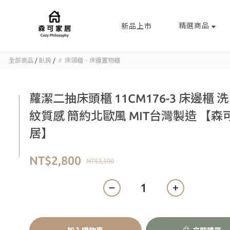
精選商品
新品上市
全部商品
/
臥房
/
∥ 床頭櫃、床邊置物櫃
蘿潔二抽床頭櫃 11CM176-3 床邊櫃 
紋質感 簡約北歐風 MIT台灣製造 【森
居】
NT$2,800
NT$3,500