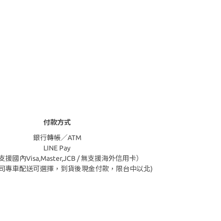
付款方式
銀行轉帳／ATM
LINE Pay
援國內Visa,Master,JCB / 無支援海外信用卡）
公司專車配送可選擇，到貨後現金付款，限台中以北)