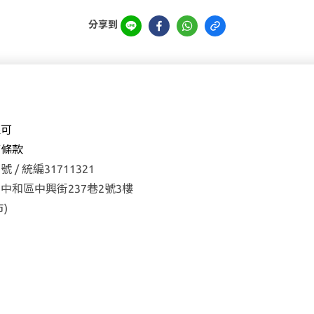
分享到
森可
權
條款
 / 統編31711321
中和區中興街237巷2號3樓
)