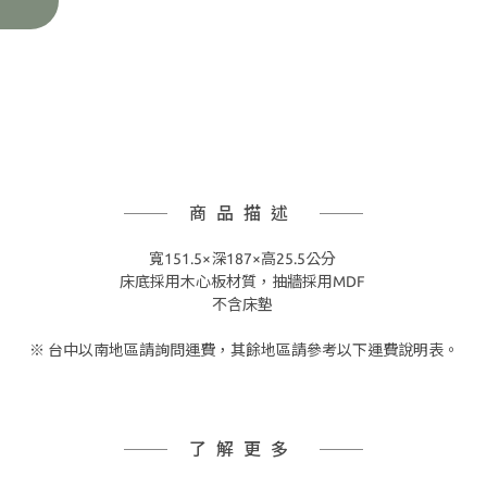
商品描述
寬151.5×深187×高25.5公分
床底採用木心板材質，抽牆採用MDF
不含床墊
※ 台中以南地區請詢問運費，其餘地區請參考以下運費說明表。
了解更多