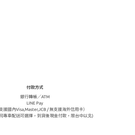
付款方式
銀行轉帳／ATM
LINE Pay
援國內Visa,Master,JCB / 無支援海外信用卡）
公司專車配送可選擇，到貨後現金付款，限台中以北)