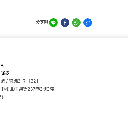
分享到
森可
權
條款
 / 統編31711321
中和區中興街237巷2號3樓
)