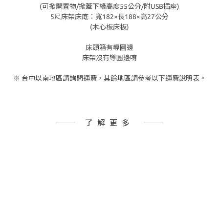
(可掀開置物/掀蓋下緣高度55公分/附USB插座)
5尺床架床底：寬182×長188×高27公分
(木心板床板)
床頭箱有導圓邊
床架沒有導圓邊唷
※ 台中以南地區請詢問運費，其餘地區請參考以下運費說明表。
了解更多