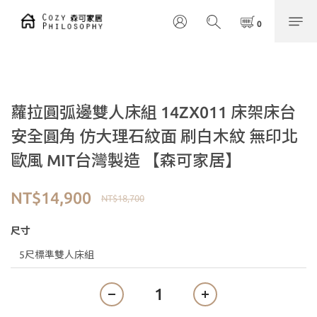
蘿拉圓弧邊雙人床組 14ZX011 床架床台
安全圓角 仿大理石紋面 刷白木紋 無印北
歐風 MIT台灣製造 【森可家居】
NT$14,900
NT$18,700
尺寸