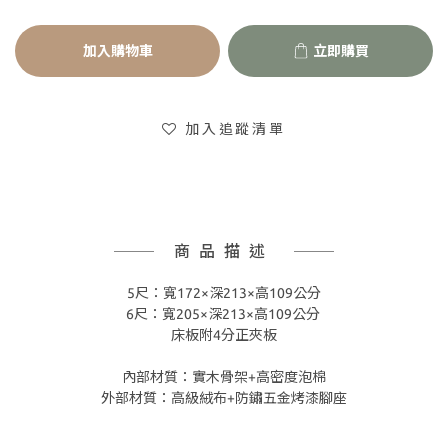
加入購物車
立即購買
加入追蹤清單
商品描述
5尺：寬172×深213×高109公分
6尺：寬205×深213×高109公分
床板附4分正夾板
內部材質：實木骨架+高密度泡棉
外部材質：高級絨布+防鏽五金烤漆腳座