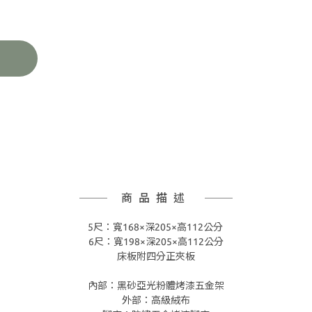
商品描述
5尺：寬168×深205×高112公分
6尺：寬198×深205×高112公分
床板附四分正夾板
內部：黑砂亞光粉體烤漆五金架
外部：高級絨布