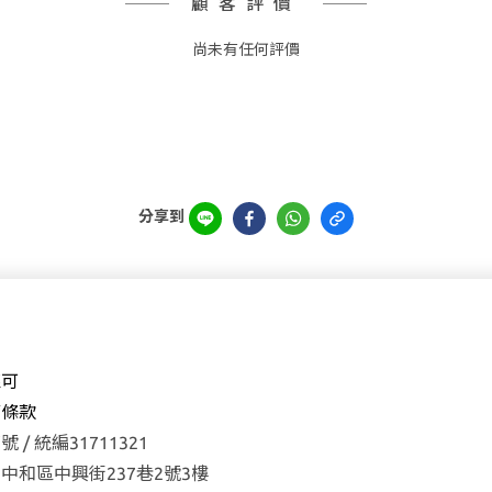
顧客評價
尚未有任何評價
分享到
森可
權
條款
 / 統編31711321
中和區中興街237巷2號3樓