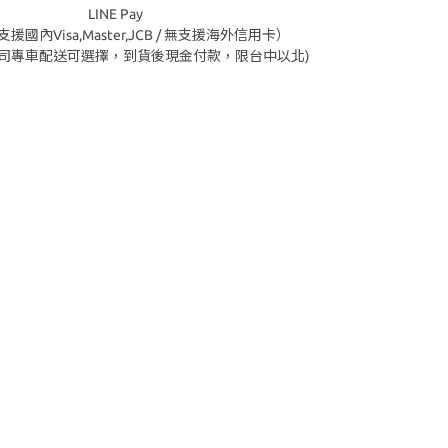
LINE Pay
援國內Visa,Master,JCB / 無支援海外信用卡）
公司專車配送可選擇，到貨後現金付款，限台中以北)