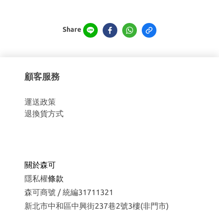
Share
顧客服務
運
送政策
退換貨方式
關於森可
隱私權
條款
森可商號 / 統編31711321
新北市中和區中興街237巷2號3樓(非門市)