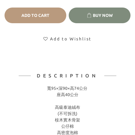
ADD TO CART
BUY NOW
Add to Wishlist
DESCRIPTION
寬95×深90×高74公分
座高40公分
高級泰迪絨布
(不可拆洗)
桉木實木骨架
公仔棉
高密度泡棉