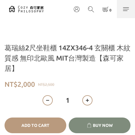
葛瑞絲2尺坐鞋櫃 14ZX346-4 玄關櫃 木紋
質感 無印北歐風 MIT台灣製造【森可家
居】
NT$2,000
NT$2,500
ADD TO CART
BUY NOW