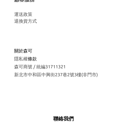
運
送政策
退換貨方式
關於森可
隱私權
條款
森可商號 / 統編31711321
新北市中和區中興街237巷2號3樓(非門市)
聯絡我們