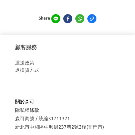
Share
顧客服務
運
送政策
退換貨方式
關於森可
隱私權
條款
森可商號 / 統編31711321
新北市中和區中興街237巷2號3樓(非門市)