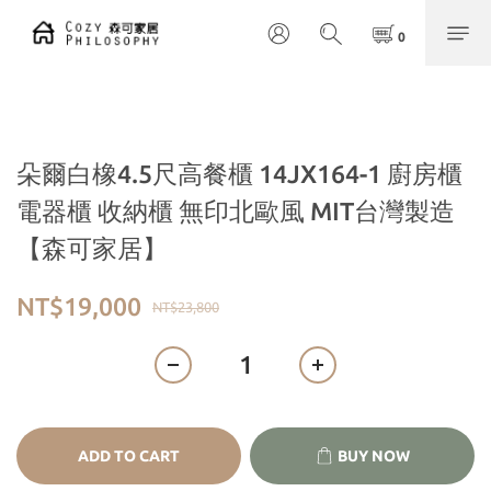
朵爾白橡4.5尺高餐櫃 14JX164-1 廚房櫃
電器櫃 收納櫃 無印北歐風 MIT台灣製造
【森可家居】
NT$19,000
NT$23,800
ADD TO CART
BUY NOW