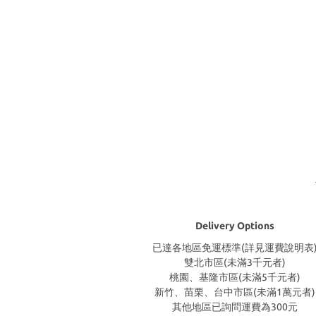
Delivery Options
已達各地區免運標準(詳見運費說明表
雙北市區(未滿3千元者)
桃園、基隆市區(未滿5千元者)
新竹、苗栗、台中市區(未滿1萬元者)
其他地區已詢問運費為300元