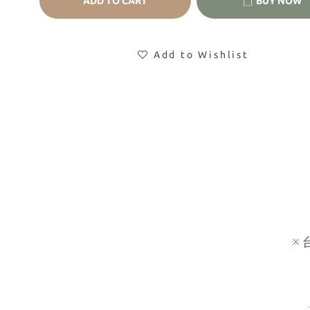
ADD TO CART
BUY NOW
Add to Wishlist
※