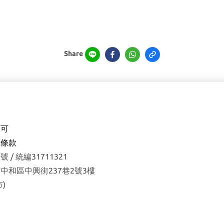
Share
森可
權
條款
 / 統編31711321
中和區中興街237巷2號3樓
)