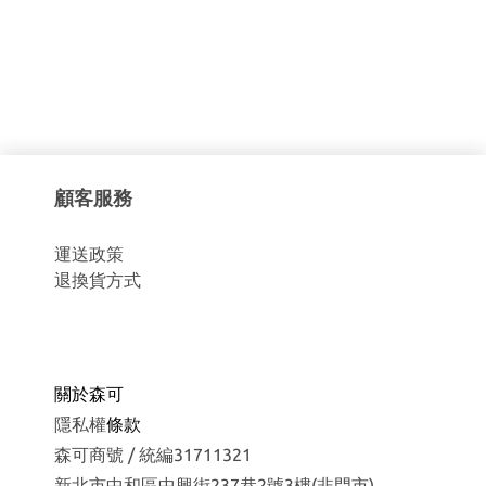
顧客服務
運
送政策
退換貨方式
關於森可
隱私權
條款
森可商號 / 統編31711321
新北市中和區中興街237巷2號3樓(非門市)