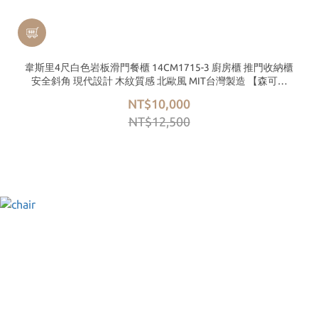
韋斯里4尺白色岩板滑門餐櫃 14CM1715-3 廚房櫃 推門收納櫃
安全斜角 現代設計 木紋質感 北歐風 MIT台灣製造 【森可家
居】
NT$10,000
NT$12,500