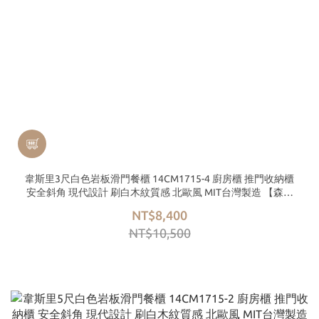
韋斯里3尺白色岩板滑門餐櫃 14CM1715-4 廚房櫃 推門收納櫃
安全斜角 現代設計 刷白木紋質感 北歐風 MIT台灣製造 【森可
家居】
NT$8,400
NT$10,500