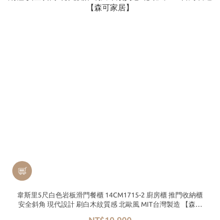
韋斯里5尺白色岩板滑門餐櫃 14CM1715-2 廚房櫃 推門收納櫃
安全斜角 現代設計 刷白木紋質感 北歐風 MIT台灣製造 【森可
家居】